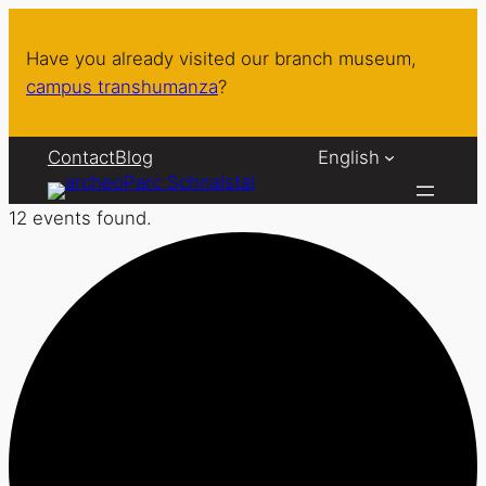
Have you already visited our branch museum,
campus transhumanza
?
Contact
Blog
English
12 events found.