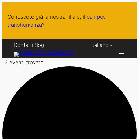
Conoscete già la nostra filiale, il
campus
transhumanza
?
Contatti
Blog
Italiano
12 eventi trovato.