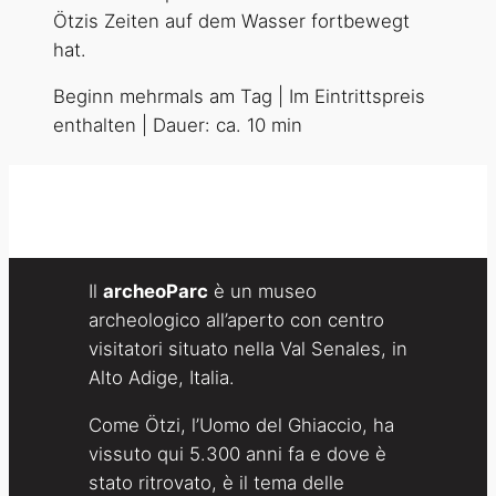
Ötzis Zeiten auf dem Wasser fortbewegt
hat.
Beginn mehrmals am Tag | Im Eintrittspreis
enthalten | Dauer: ca. 10 min
Il
archeoParc
è un museo
archeologico all’aperto con centro
visitatori situato nella Val Senales, in
Alto Adige, Italia.
Come Ötzi, l’Uomo del Ghiaccio, ha
vissuto qui 5.300 anni fa e dove è
stato ritrovato, è il tema delle