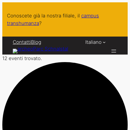
Conoscete già la nostra filiale, il
campus
transhumanza
?
Contatti
Blog
Italiano
12 eventi trovato.