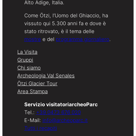
Alto Adige, Italia.
Come Ötzi, l’Uomo del Ghiaccio, ha
vissuto qui 5.300 anni fa e dove è
stato ritrovato, è il tema delle
mostre
e del
programma giornaliero
.
La Visita
Gruppi
Chi siamo
Archeologia Val Senales
Ötzi Glacier Tour
Area Stampa
Servizio visitatoriarcheoParc
Tel.:
+39 0473 676 020
E-Mail:
info@archeoparc.it
Tutti i recapiti