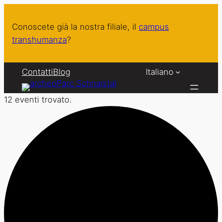
Conoscete già la nostra filiale, il
campus
transhumanza
?
Contatti
Blog
Italiano
12 eventi trovato.