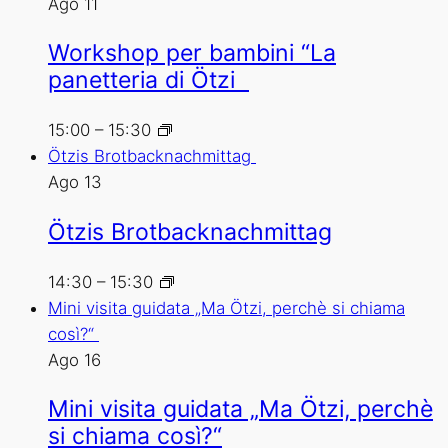
Ago
11
Workshop per bambini “La
panetteria di Ötzi
15:00
–
15:30
Ötzis Brotbacknachmittag
Ago
13
Ötzis Brotbacknachmittag
14:30
–
15:30
Mini visita guidata „Ma Ötzi, perchè si chiama
così?“
Ago
16
Mini visita guidata „Ma Ötzi, perchè
si chiama così?“