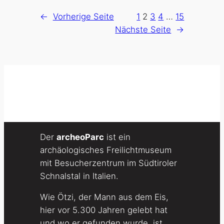
←
Vorherige Seite
1
2
3
4
…
15
Nächste Seite
→
Der
archeoParc
ist ein
archäologisches Freilichtmuseum
mit Besucherzentrum im Südtiroler
Schnalstal in Italien.
Wie Ötzi, der Mann aus dem Eis,
hier vor 5.300 Jahren gelebt hat
und wo er gefunden wurde, ist