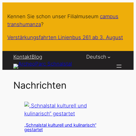
Zum
Inhalt
Kennen Sie schon unser Filialmuseum
campus
springen
transhumanza
?
Verstärkungsfahrten Linienbus 261 ab 3. August
Kontakt
Blog
Deutsch
Nachrichten
„Schnalstal kulturell und kulinarisch“
gestartet