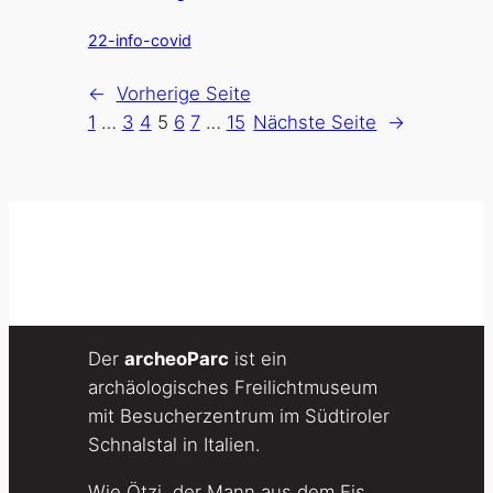
22-info-covid
←
Vorherige Seite
1
…
3
4
5
6
7
…
15
Nächste Seite
→
Der
archeoParc
ist ein
archäologisches Freilichtmuseum
mit Besucherzentrum im Südtiroler
Schnalstal in Italien.
Wie Ötzi, der Mann aus dem Eis,