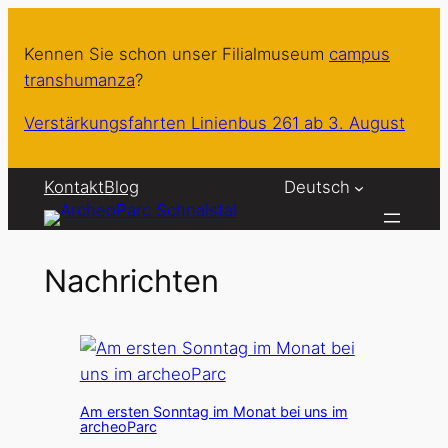
Zum
Inhalt
Kennen Sie schon unser Filialmuseum
campus
springen
transhumanza
?
Verstärkungsfahrten Linienbus 261 ab 3. August
Kontakt
Blog
Deutsch
Nachrichten
Am ersten Sonntag im Monat bei uns im
archeoParc