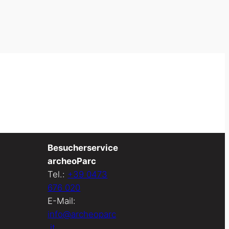
Besucherservice
archeoParc
Tel.:
+39 0473
676 020
E-Mail:
info@archeoparc
.it