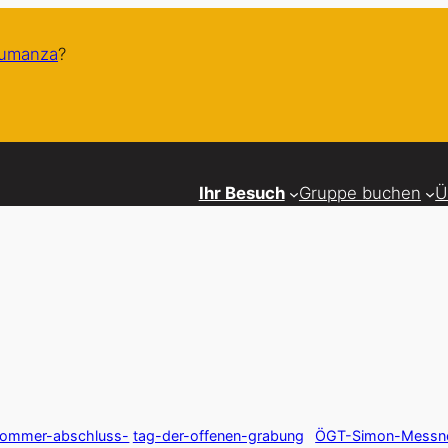
humanza
?
Ihr Besuch
Gruppe buchen
Ü
sommer-abschluss-
tag-der-offenen-grabung
ÖGT-Simon-Messn