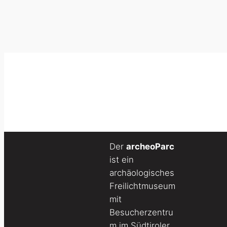
Der
archeoParc
ist ein
archäologisches
Freilichtmuseum
mit
Besucherzentru
m im Südtiroler