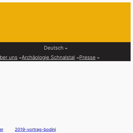
Deutsch
ber uns
Archäologie Schnalstal
Presse
er
2019-vortrag-bodini