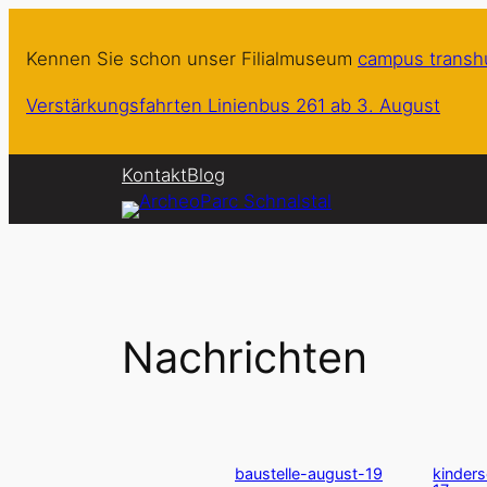
Zum
Inhalt
Kennen Sie schon unser Filialmuseum
campus trans
springen
Verstärkungsfahrten Linienbus 261 ab 3. August
Kontakt
Blog
Nachrichten
baustelle-august-19
kinder