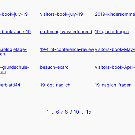
s-book-july-19
visitors-book-july-19
2019-kindersomme
rs-book-June-19
eröffnung-wasserführend
19-gianni-fragen
häologietage-
19-flint-conference-review
visitors-book-May
ich
–grundschule-
besuch-exarc
visitors-book-April
rau
erblattl44
19-ögt-naglich
19-naglich-fragen
1
…
6
7
8
9
10
…
15