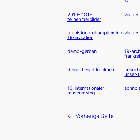
17
2019-ÖGT-
visitor
teilnehmerbilder
prehistoric-championship-
visito
19-invitation
demo-gerben
19-arc
frankre
demo-fleischtrocknen
besuch
unser-f
19-internationaler-
schnols
museumstag
←
Vorherige Seite