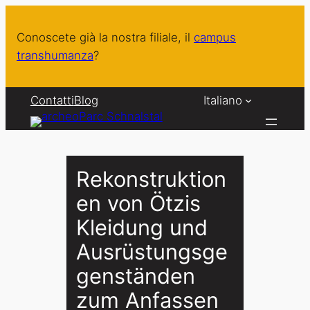
Vai
al
Conoscete già la nostra filiale, il
campus
contenuto
transhumanza
?
Contatti
Blog
Italiano
Rekonstruktion
en von Ötzis
Kleidung und
Ausrüstungsge
genständen
zum Anfassen