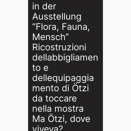
in der
Ausstellung
“Flora, Fauna,
Mensch”
Ricostruzioni
dellabbigliamen
to e
dellequipaggia
mento di Ötzi
da toccare
nella mostra
Ma Ötzi, dove
viveva?