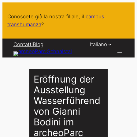
Vai
al
Conoscete già la nostra filiale, il
campus
contenuto
transhumanza
?
Contatti
Blog
Italiano
Eröffnung der
Ausstellung
Wasserführend
von Gianni
Bodini im
archeoParc