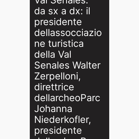
da sx a dx: il
presidente
dellassocciazio
ne turistica
della Val
Senales Walter
Zerpelloni,
direttrice
dellarcheoParc
Johanna
Niederkofler,
presidente