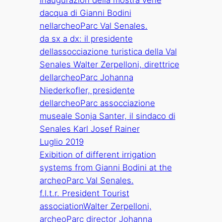
Inaugurazion della mostra vene
dacqua di Gianni Bodini
nellarcheoParc Val Senales.
da sx a dx: il presidente
dellassocciazione turistica della Val
Senales Walter Zerpelloni, direttrice
dellarcheoParc Johanna
Niederkofler, presidente
dellarcheoParc assocciazione
museale Sonja Santer, il sindaco di
Senales Karl Josef Rainer
Luglio 2019
Exibition of different irrigation
systems from Gianni Bodini at the
archeoParc Val Senales.
f.l.t.r. President Tourist
associationWalter Zerpelloni,
archeoParc director Johanna