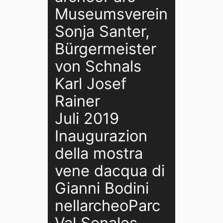
Museumsverein
Sonja Santer,
Bürgermeister
von Schnals
Karl Josef
Rainer
Juli 2019
Inaugurazion
della mostra
vene dacqua di
Gianni Bodini
nellarcheoParc
Val Senales.