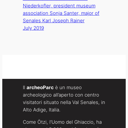
Niederkofler, president museum
association Sonja Santer, major of
Senales Karl Joseph Rainer
July 2019
Il
archeoParc
è un museo
archeologico all’aperto con centro
visitatori situato nella Val Senales, in
Alto Adige, Italia.
Come Ötzi, l’Uomo del Ghiaccio, ha