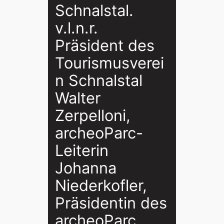
Schnalstal.
v.l.n.r.
Präsident des
Tourismusverei
n Schnalstal
Walter
Zerpelloni,
archeoParc-
Leiterin
Johanna
Niederkofler,
Präsidentin des
archeoParc