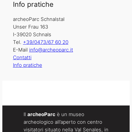
Info pratiche
archeoParc Schnalstal
Unser Frau 163
I-39020 Schnals
Tel.
+39/0473/67 60 20
E-Mail
info@archeoparc.it
Contatti
Info pratiche
Il
archeoParc
è un museo
archeologico all’aperto con centro
visitatori situato nella Val Senales, in