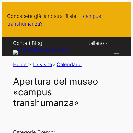
Conoscete già la nostra filiale, il
campus
transhumanza
?
Contatti
Blog
Italiano
Home
>
La visita
>
Calendario
Apertura del museo
«campus
transhumanza»
Categorie Evento: