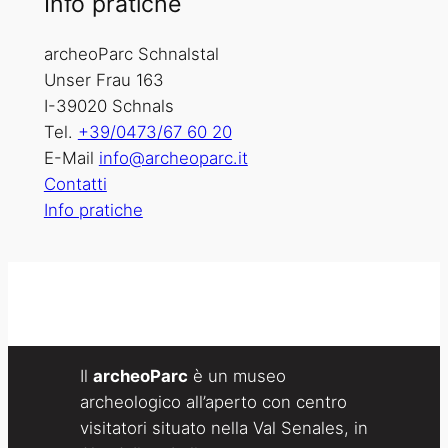
Info pratiche
archeoParc Schnalstal
Unser Frau 163
I-39020 Schnals
Tel.
+39/0473/67 60 20
E-Mail
info@archeoparc.it
Contatti
Info pratiche
Il
archeoParc
è un museo
archeologico all’aperto con centro
visitatori situato nella Val Senales, in