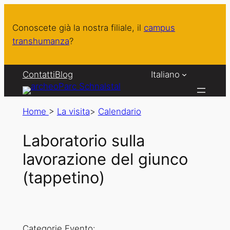
Conoscete già la nostra filiale, il
campus
transhumanza
?
Contatti
Blog
Italiano
Home
>
La visita
>
Calendario
Laboratorio sulla
lavorazione del giunco
(tappetino)
Categorie Evento: