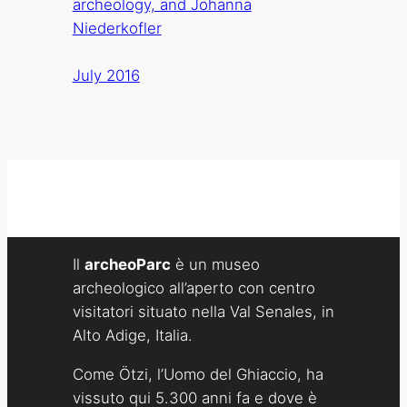
archeology, and Johanna
Niederkofler
July 2016
Il
archeoParc
è un museo
archeologico all’aperto con centro
visitatori situato nella Val Senales, in
Alto Adige, Italia.
Come Ötzi, l’Uomo del Ghiaccio, ha
vissuto qui 5.300 anni fa e dove è