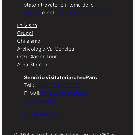
stato ritrovato, è il tema delle
mostre
e del
programma giornaliero
.
La Visita
Gruppi
Chi siamo
Archeologia Val Senales
Ötzi Glacier Tour
Area Stampa
Servizio visitatoriarcheoParc
Tel.:
+39 0473 676 020
E-Mail:
info@archeoparc.it
Tutti i recapiti
Come arrivare
© 2024 archeoParc Schnalstal – Unser Frau 163 I-