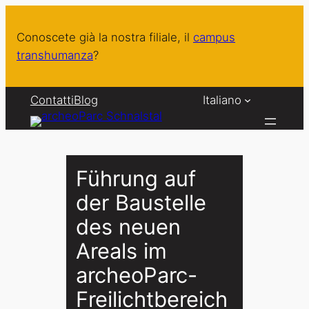
Vai
al
Conoscete già la nostra filiale, il
campus
contenuto
transhumanza
?
Contatti
Blog
Italiano
Führung auf
der Baustelle
des neuen
Areals im
archeoParc-
Freilichtbereich