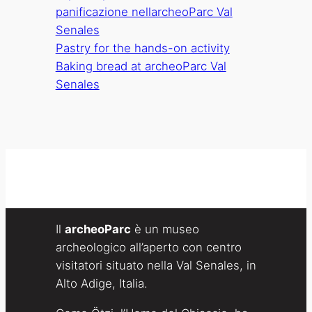
panificazione nellarcheoParc Val
Senales
Pastry for the hands-on activity
Baking bread at archeoParc Val
Senales
Il
archeoParc
è un museo
archeologico all’aperto con centro
visitatori situato nella Val Senales, in
Alto Adige, Italia.