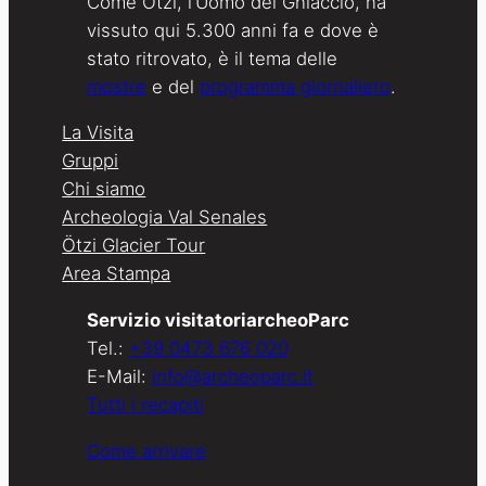
Come Ötzi, l’Uomo del Ghiaccio, ha
vissuto qui 5.300 anni fa e dove è
stato ritrovato, è il tema delle
mostre
e del
programma giornaliero
.
La Visita
Gruppi
Chi siamo
Archeologia Val Senales
Ötzi Glacier Tour
Area Stampa
Servizio visitatoriarcheoParc
Tel.:
+39 0473 676 020
E-Mail:
info@archeoparc.it
Tutti i recapiti
Come arrivare