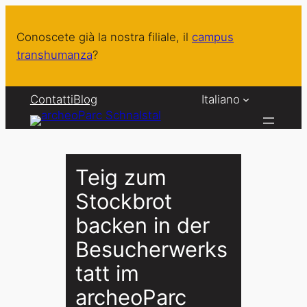
Vai
al
Conoscete già la nostra filiale, il
campus
contenuto
transhumanza
?
Contatti
Blog
Italiano
Teig zum
Stockbrot
backen in der
Besucherwerks
tatt im
archeoParc