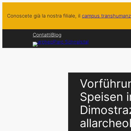
Vai
al
Conoscete già la nostra filiale, il
campus transhumanz
contenuto
Contatti
Blog
Vorführun
Speisen 
Dimostraz
allarche