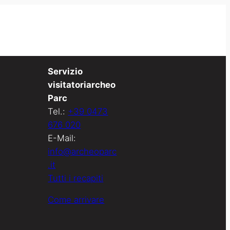
Servizio
visitatoriarcheo
Parc
Tel.:
+39 0473
676 020
E-Mail:
info@archeoparc
.it
Tutti i recapiti
Come arrivare