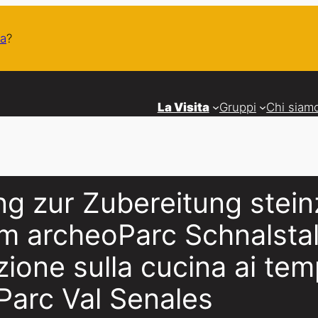
a
?
La Visita
Gruppi
Chi siam
g zur Zubereitung steinz
im archeoParc Schnalsta
ione sulla cucina ai temp
oParc Val Senales