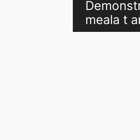
Demonstra
meala t a