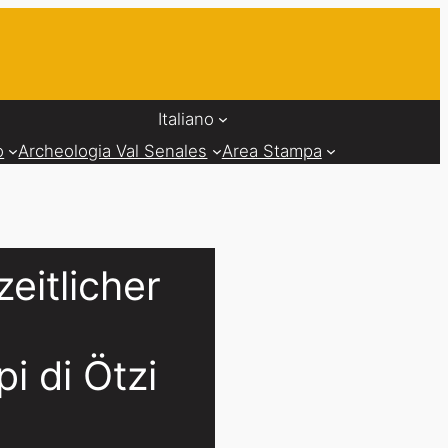
Italiano
o
Archeologia Val Senales
Area Stampa
eitlicher
l
i di Ötzi