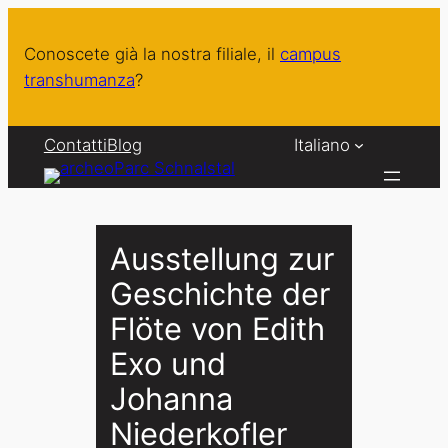
Vai
al
Conoscete già la nostra filiale, il
campus
contenuto
transhumanza
?
Contatti
Blog
Italiano
Ausstellung zur
Geschichte der
Flöte von Edith
Exo und
Johanna
Niederkofler