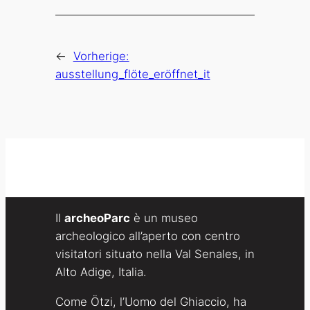
←
Vorherige:
ausstellung_flöte_eröffnet_it
Il
archeoParc
è un museo
archeologico all’aperto con centro
visitatori situato nella Val Senales, in
Alto Adige, Italia.
Come Ötzi, l’Uomo del Ghiaccio, ha