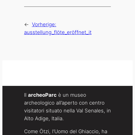
←
Vorherige:
ausstellung_flöte_eröffnet_it
Il
archeoParc
è un museo
archeologico all’aperto con centro
visitatori situato nella Val Senales, in
Alto Adige, Italia.
Come Ötzi, l’Uomo del Ghiaccio, ha