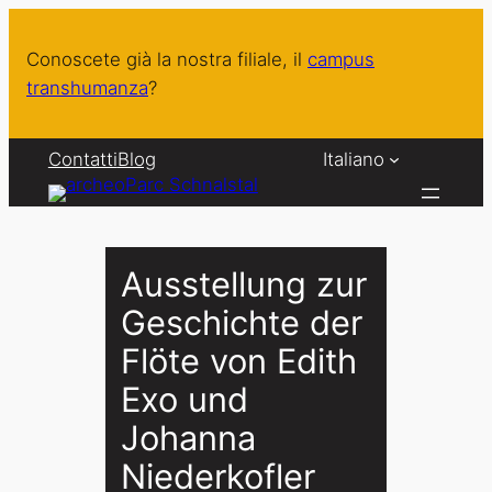
Vai
al
Conoscete già la nostra filiale, il
campus
contenuto
transhumanza
?
Contatti
Blog
Italiano
Ausstellung zur
Geschichte der
Flöte von Edith
Exo und
Johanna
Niederkofler