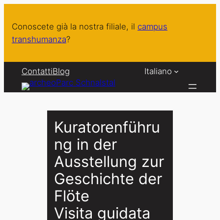
Vai
al
Conoscete già la nostra filiale, il
campus
contenuto
transhumanza
?
Contatti
Blog
Italiano
Kuratorenführu
ng in der
Ausstellung zur
Geschichte der
Flöte
Visita guidata