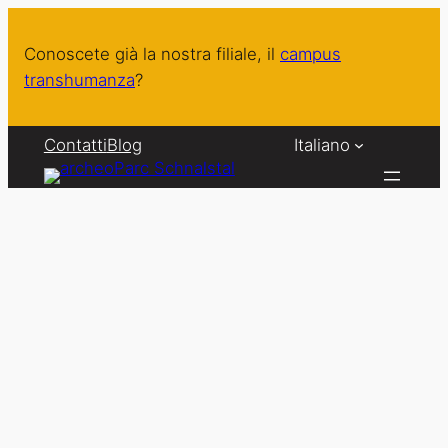
Vai
al
Conoscete già la nostra filiale, il
campus
contenuto
transhumanza
?
Contatti
Blog
Italiano