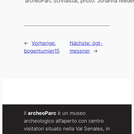
archeoParc Schnalstal, photo: Johanna Nieder
←
Vorherige:
Nächste:
ögt-
bogenturnier15
messner
→
Il
archeoParc
è un museo
archeologico all’aperto con centro
visitatori situato nella Val Senales, in