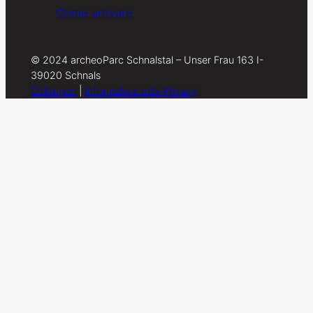
Come arrivare
© 2024 archeoParc Schnalstal – Unser Frau 163 I-
39020 Schnals
Colophon
|
Informativa sulla Privacy