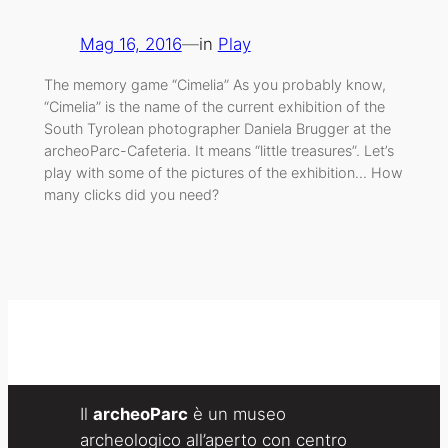
Mag 16, 2016
—
in
Play
The memory game “Cimelia” As you probably know,
“Cimelia” is the name of the current exhibition of the
South Tyrolean photographer Daniela Brugger at the
archeoParc-Cafeteria. It means “little treasures”. Let’s
play with some of the pictures of the exhibition… How
many clicks did you need?
Il
archeoParc
è un museo
archeologico all’aperto con centro