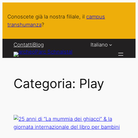
Vai
al
Conoscete già la nostra filiale, il
campus
contenuto
transhumanza
?
Contatti
Blog
Italiano
Categoria:
Play