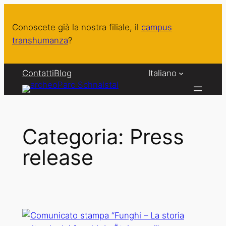
Vai
al
Conoscete già la nostra filiale, il
campus
contenuto
transhumanza
?
Contatti
Blog
Italiano
Categoria:
Press
release