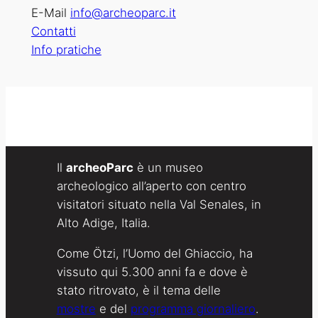
E-Mail
info@archeoparc.it
Contatti
Info pratiche
Il
archeoParc
è un museo
archeologico all’aperto con centro
visitatori situato nella Val Senales, in
Alto Adige, Italia.
Come Ötzi, l’Uomo del Ghiaccio, ha
vissuto qui 5.300 anni fa e dove è
stato ritrovato, è il tema delle
mostre
e del
programma giornaliero
.