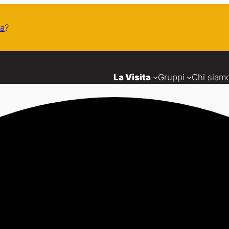
a
?
La Visita
Gruppi
Chi siam