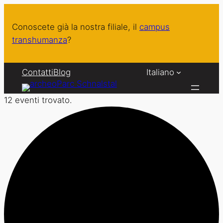
Conoscete già la nostra filiale, il
campus
transhumanza
?
Contatti
Blog
Italiano
12 eventi trovato.