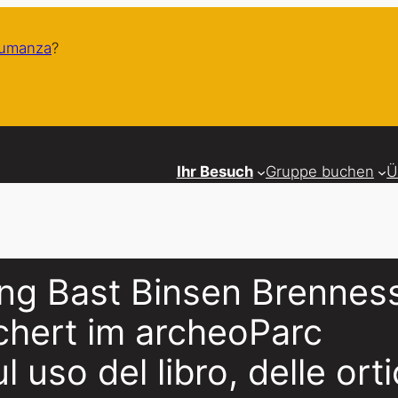
humanza
?
Ihr Besuch
Gruppe buchen
Ü
ung Bast Binsen Brennes
chert im archeoParc
 uso del libro, delle ort