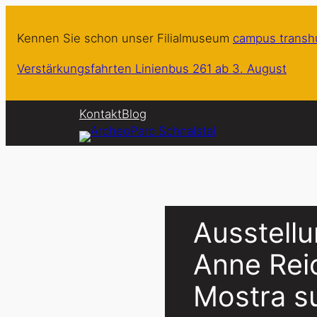
Zum
Inhalt
Kennen Sie schon unser Filialmuseum
campus trans
springen
Verstärkungsfahrten Linienbus 261 ab 3. August
Kontakt
Blog
Ausstell
Anne Rei
Mostra sul