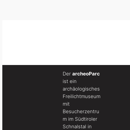
Der
archeoParc
ist ein
archäologisches
Freilichtmuseum
mit
Besucherzentru
m im Südtiroler
Schnalstal in