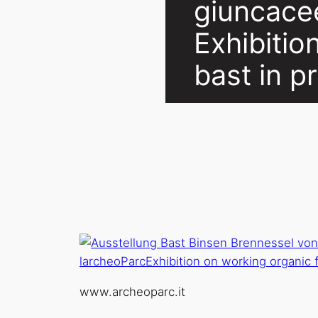
giuncacee
Exhibitio
bast in p
www.archeoparc.it