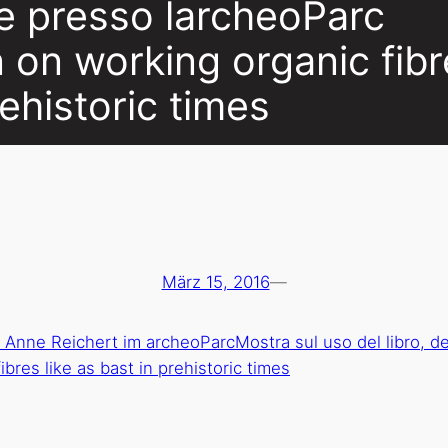
 presso larcheoParc
n on working organic fibr
rehistoric times
März 15, 2016
—