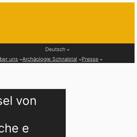
Deutsch
ber uns
Archäologie Schnalstal
Presse
sel von
iche e