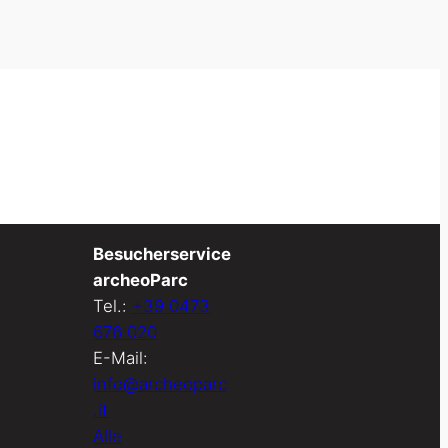
Besucherservice
archeoParc
Tel.:
+39 0473
676 020
E-Mail:
info@archeoparc
.it
Alle