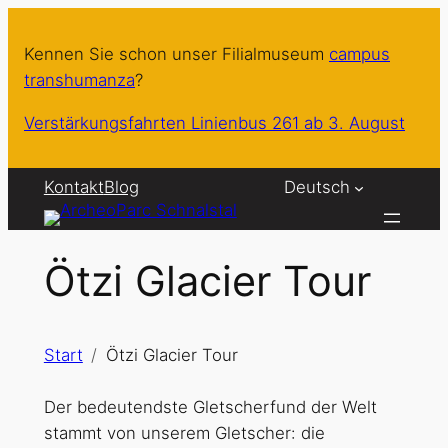
Zum
Inhalt
Kennen Sie schon unser Filialmuseum
campus
springen
transhumanza
?
Verstärkungsfahrten Linienbus 261 ab 3. August
Kontakt
Blog
Deutsch
Ötzi Glacier Tour
Start
Ötzi Glacier Tour
Der bedeutendste Gletscherfund der Welt
stammt von unserem Gletscher: die