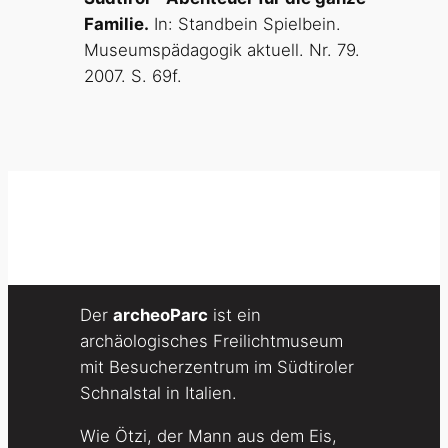
Familie.
In: Standbein Spielbein.
Museumspädagogik aktuell. Nr. 79.
2007. S. 69f.
Der
archeoParc
ist ein
archäologisches Freilichtmuseum
mit Besucherzentrum im Südtiroler
Schnalstal in Italien.
Wie Ötzi, der Mann aus dem Eis,