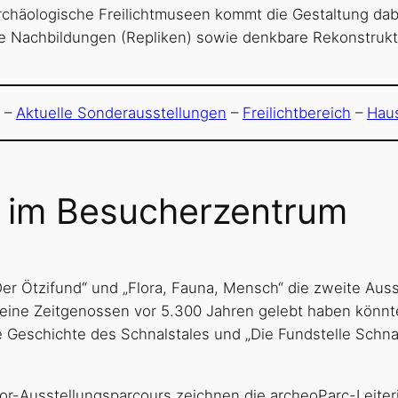
archäologische Freilichtmuseen kommt die Gestaltung da
ue Nachbildungen (Repliken) sowie denkbare Rekonstrukt
–
Aktuelle Sonderausstellungen
–
Freilichtbereich
–
Hau
n im Besucherzentrum
Der Ötzifund“ und „Flora, Fauna, Mensch“ die zweite Auss
eine Zeitgenossen vor 5.300 Jahren gelebt haben könnte
e Geschichte des Schnalstales und „Die Fundstelle Schnal
oor-Ausstellungsparcours zeichnen die archeoParc-Leiteri