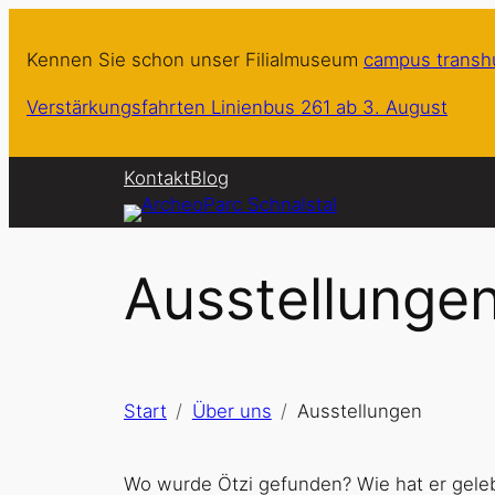
Zum
Inhalt
Kennen Sie schon unser Filialmuseum
campus trans
springen
Verstärkungsfahrten Linienbus 261 ab 3. August
Kontakt
Blog
Ausstellunge
Start
Über uns
Ausstellungen
Wo wurde Ötzi gefunden? Wie hat er gelebt