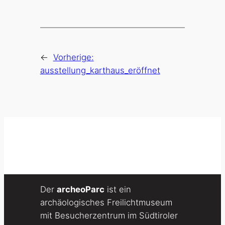
←
Vorherige:
ausstellung_karthaus_eröffnet
Der
archeoParc
ist ein
archäologisches Freilichtmuseum
mit Besucherzentrum im Südtiroler