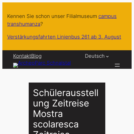
Zum
Inhalt
Kennen Sie schon unser Filialmuseum
campus
springen
transhumanza
?
Verstärkungsfahrten Linienbus 261 ab 3. August
Kontakt
Blog
Deutsch
Schülerausstell
ung Zeitreise
Mostra
scolaresca