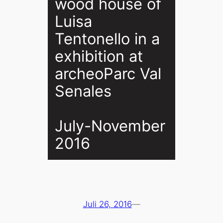
wood house of
Luisa
Tentonello in a
exhibition at
archeoParc Val
Senales
July-November
2016
Juli 26, 2016
—