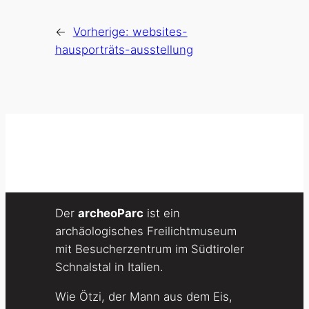
←
Vorherige:
websites-
hausporträts-ausstellung
Der
archeoParc
ist ein
archäologisches Freilichtmuseum
mit Besucherzentrum im Südtiroler
Schnalstal in Italien.
Wie Ötzi, der Mann aus dem Eis,