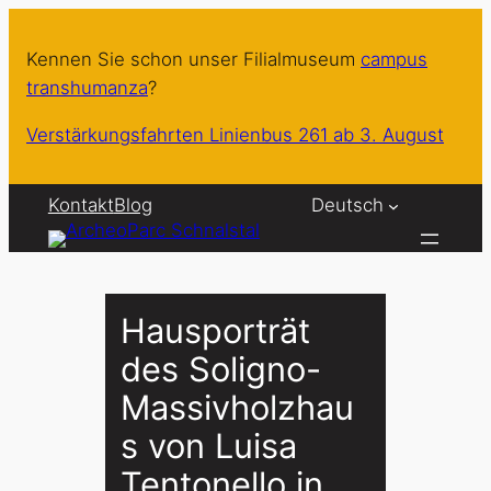
Zum
Inhalt
Kennen Sie schon unser Filialmuseum
campus
springen
transhumanza
?
Verstärkungsfahrten Linienbus 261 ab 3. August
Kontakt
Blog
Deutsch
Hausporträt
des Soligno-
Massivholzhau
s von Luisa
Tentonello in