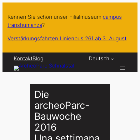
Zum
Inhalt
Kennen Sie schon unser Filialmuseum
campus
springen
transhumanza
?
Verstärkungsfahrten Linienbus 261 ab 3. August
Kontakt
Blog
Deutsch
Die
archeoParc-
Bauwoche
2016
Una settimana