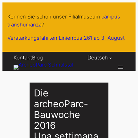
Zum
Inhalt
Kennen Sie schon unser Filialmuseum
campus
springen
transhumanza
?
Verstärkungsfahrten Linienbus 261 ab 3. August
Kontakt
Blog
Deutsch
Die
archeoParc-
Bauwoche
2016
Una settimana