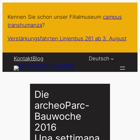
Zum
Inhalt
Kennen Sie schon unser Filialmuseum
campus
springen
transhumanza
?
Verstärkungsfahrten Linienbus 261 ab 3. August
Kontakt
Blog
Deutsch
Die
archeoParc-
Bauwoche
2016
Una settimana