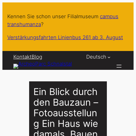
Zum
Inhalt
Kennen Sie schon unser Filialmuseum
campus
springen
transhumanza
?
Verstärkungsfahrten Linienbus 261 ab 3. August
Kontakt
Blog
Deutsch
Ein Blick durch
den Bauzaun –
Fotoausstellun
g Ein Haus wie
damals. Bauen