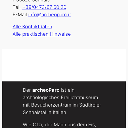
Tel.
+39/0473/67 60 20
E-Mail
info@archeoparc.it
Alle Kontaktdaten
Alle praktischen Hinweise
Der
archeoParc
ist ein
archäologisches Freilichtmuseum
mit Besucherzentrum im Südtiroler
Schnalstal in Italien.
Wie Ötzi, der Mann aus dem Eis,