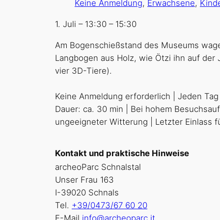
Keine Anmeldung
,
Erwachsene
,
Kinde
1. Juli
–
13:30
–
15:30
Am Bogenschießstand des Museums wagen S
Langbogen aus Holz, wie Ötzi ihn auf der
vier 3D-Tiere).
Keine Anmeldung erforderlich | Jeden Tag |
Dauer: ca. 30 min | Bei hohem Besuchsauf
ungeeigneter Witterung | Letzter Einlass 
Kontakt und praktische Hinweise
archeoParc Schnalstal
Unser Frau 163
I-39020 Schnals
Tel.
+39/0473/67 60 20
E-Mail
info@archeoparc.it