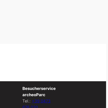
Besucherservice
archeoParc
Tel.:
+39 0473
676 020