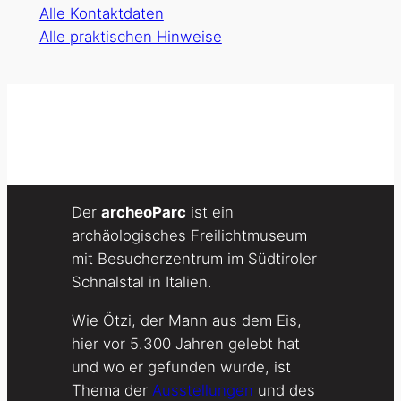
Alle Kontaktdaten
Alle praktischen Hinweise
Der
archeoParc
ist ein
archäologisches Freilichtmuseum
mit Besucherzentrum im Südtiroler
Schnalstal in Italien.
Wie Ötzi, der Mann aus dem Eis,
hier vor 5.300 Jahren gelebt hat
und wo er gefunden wurde, ist
Thema der
Ausstellungen
und des