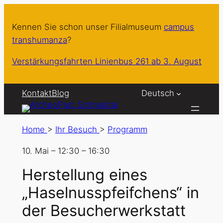
Kennen Sie schon unser Filialmuseum
campus
transhumanza
?
Verstärkungsfahrten Linienbus 261 ab 3. August
Kontakt
Blog
Deutsch
Home
>
Ihr Besuch
>
Programm
10. Mai
–
12:30
–
16:30
Herstellung eines
„Haselnusspfeifchens“ in
der Besucherwerkstatt