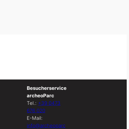
Besucherservice
archeoParc
Tel.:
+39 0473
676 020
E-Mail:
info@archeoparc