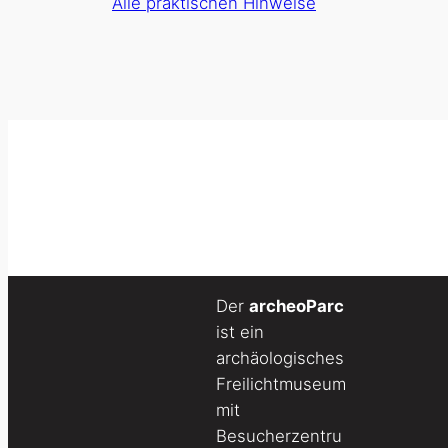
Alle praktischen Hinweise
Der
archeoParc
ist ein
archäologisches
Freilichtmuseum
mit
Besucherzentru