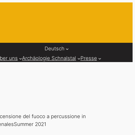
Deutsch
ber uns
Archäologie Schnalstal
Presse
i