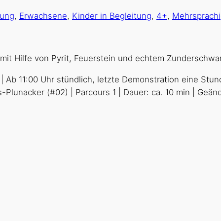
dung
,
Erwachsene
,
Kinder in Begleitung
,
4+
,
Mehrsprachi
i mit Hilfe von Pyrit, Feuerstein und echtem Zundersch
 | Ab 11:00 Uhr stündlich, letzte Demonstration eine S
ers-Plunacker (#02) | Parcours 1 | Dauer: ca. 10 min | Ge