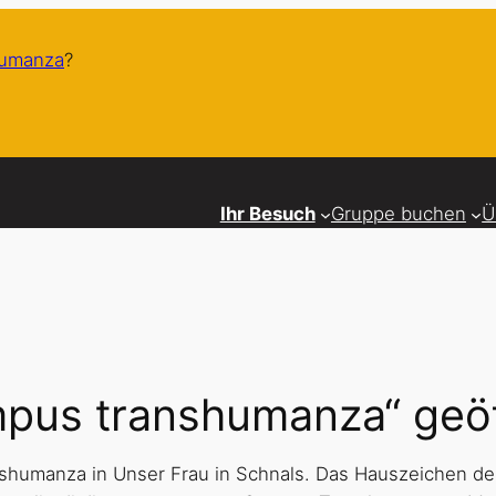
humanza
?
Ihr Besuch
Gruppe buchen
Ü
mpus transhumanza“ geö