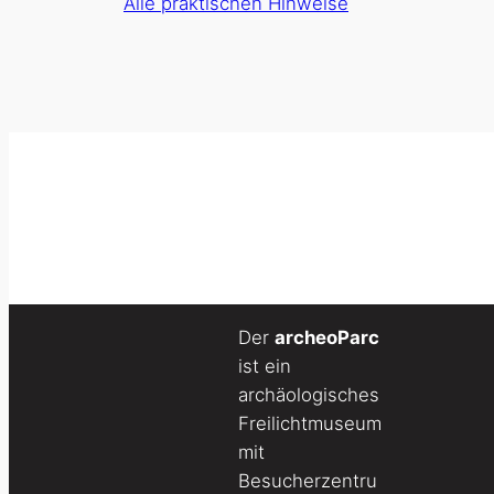
Alle praktischen Hinweise
Der
archeoParc
ist ein
archäologisches
Freilichtmuseum
mit
Besucherzentru