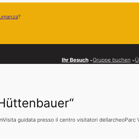
humanza
?
Ihr Besuch
Gruppe buchen
Ü
 Hüttenbauer“