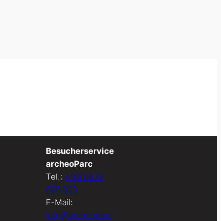
Besucherservice
archeoParc
Tel.:
+39 0473
676 020
E-Mail:
info@archeoparc