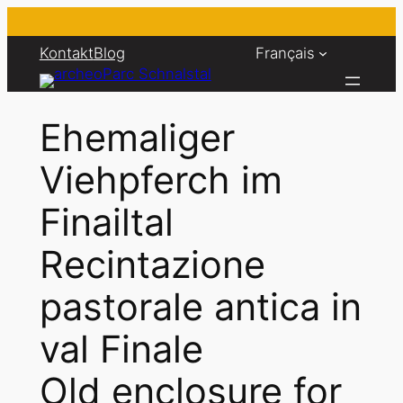
Aller
au
Kontakt
Blog
Français
contenu
Ehemaliger
Viehpferch im
Finailtal
Recintazione
pastorale antica in
val Finale
Old enclosure for