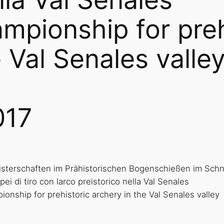
pionship for preh
 Val Senales valle
017
sterschaften im Prähistorischen Bogenschießen im Schna
i di tiro con larco preistorico nella Val Senales
nship for prehistoric archery in the Val Senales valley