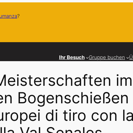
humanza
?
Ihr Besuch
Gruppe buchen
Ü
Meisterschaften im
en Bogenschießen 
opei di tiro con l
lla Val Senales