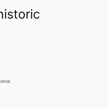
istoric
y
lstal