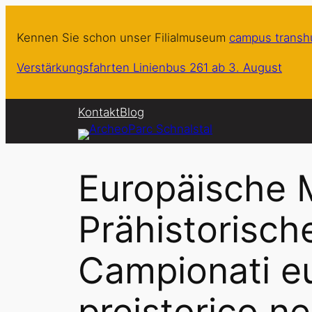
Zum
Inhalt
Kennen Sie schon unser Filialmuseum
campus trans
springen
Verstärkungsfahrten Linienbus 261 ab 3. August
Kontakt
Blog
Europäische 
Prähistorisch
Campionati eur
preistorico ne