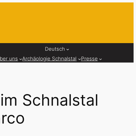
Deutsch
ber uns
Archäologie Schnalstal
Presse
im Schnalstal
arco