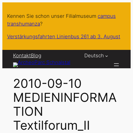
Zum
Inhalt
Kennen Sie schon unser Filialmuseum
campus
springen
transhumanza
?
Verstärkungsfahrten Linienbus 261 ab 3. August
Kontakt
Blog
Deutsch
2010-09-10
MEDIENINFORMA
TION
Textilforum_II