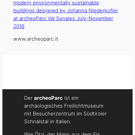
www.archeoparc.it
Der
archeoParc
ist ein
archäologisches Freilichtmuseum
mit Besucherzentrum im Südtiroler
Schnalstal in Italien.
Wie Ötzi, der Mann aus dem Eis,