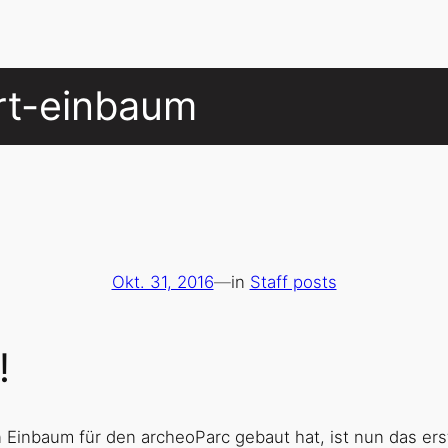
rt-einbaum
Okt. 31, 2016
—
in
Staff posts
!
n Einbaum für den archeoParc gebaut hat, ist nun das er