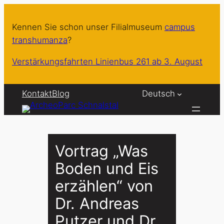
Zum
Inhalt
Kennen Sie schon unser Filialmuseum
campus
springen
transhumanza
?
Verstärkungsfahrten Linienbus 261 ab 3. August
Kontakt
Blog
Deutsch
Vortrag „Was
Boden und Eis
erzählen“ von
Dr. Andreas
Putzer und Dr.