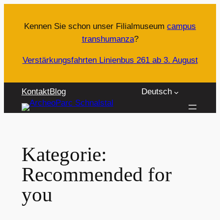
Zum
Inhalt
Kennen Sie schon unser Filialmuseum
campus
springen
transhumanza
?
Verstärkungsfahrten Linienbus 261 ab 3. August
Kontakt
Blog
Deutsch
Kategorie:
Recommended for
you