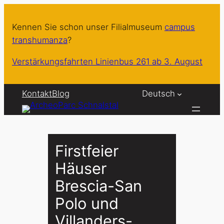
Zum
Inhalt
Kennen Sie schon unser Filialmuseum
campus
springen
transhumanza
?
Verstärkungsfahrten Linienbus 261 ab 3. August
Kontakt
Blog
Deutsch
Firstfeier
Häuser
Brescia-San
Polo und
Villanders-