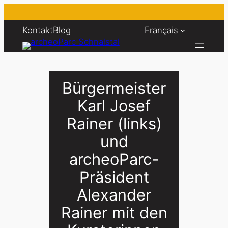
Aller
au
Kontakt
Blog
Français
contenu
Bürgermeister
Karl Josef
Rainer (links)
und
archeoParc-
Präsident
Alexander
Rainer mit den